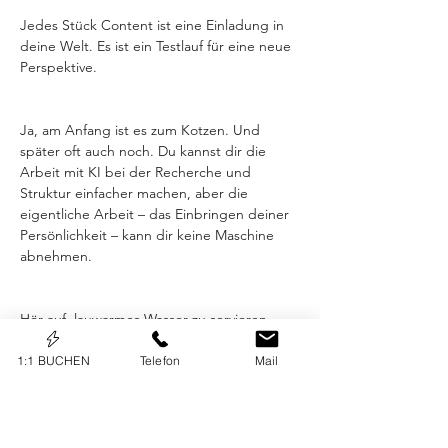
Jedes Stück Content ist eine Einladung in 
deine Welt. Es ist ein Testlauf für eine neue 
Perspektive.
Ja, am Anfang ist es zum Kotzen. Und 
später oft auch noch. Du kannst dir die 
Arbeit mit KI bei der Recherche und 
Struktur einfacher machen, aber die 
eigentliche Arbeit – das Einbringen deiner 
Persönlichkeit – kann dir keine Maschine 
abnehmen.
Hör auf, lauwarmes Wasser zu servieren. 
Geh raus mit deiner Kante, auch wenn sie 
noch nicht perfekt geschliffen ist.
1:1 BUCHEN
Telefon
Mail
Previous
Next