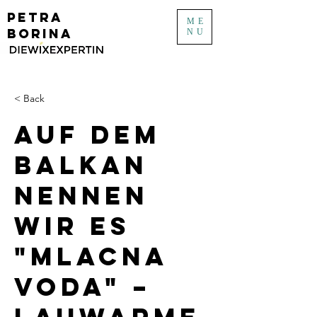
PETRA
ME
BORINA
NU
< Back
Auf dem
Balkan
nennen
wir es
"mlacna
voda" –