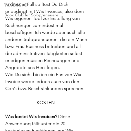
In diesem Fall solltest Du Dich 
WIX DSGVO
unbedingt mit Wix Invoices, also dem 
Book Club für Solopreneuere
Wix eigenen Tool zur Erstellung von 
Rechnungen zumindest mal 
beschäftigen. Ich würde aber auch alle 
anderen Solopreneueren, die ein Mann 
bzw. Frau Business betreiben und all 
die administrativen Tätigkeiten selbst 
erledigen müssen Rechnungen und 
Angebote ans Herz legen. 
Wie Du sieht bin ich ein Fan von Wix 
Invoice werde jedoch auch von den 
Con’s bzw. Beschränkungen sprechen. 
KOSTEN  
Was kostet Wix Invoices?
 Diese 
Anwendung fällt unter die 20 
kostenlosen Funktionen von Wix 