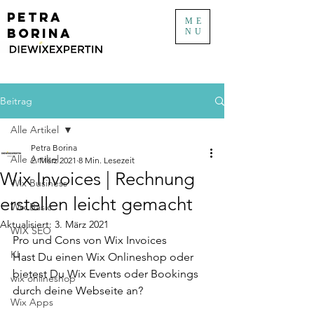
PETRA
ME
BORINA
NU
Beitrag
Alle Artikel
Petra Borina
Alle Artikel
2. März 2021
8 Min. Lesezeit
Wix Invoices | Rechnung
Wix Business
erstellen leicht gemacht
Wix Basic
Aktualisiert:
3. März 2021
WIX SEO
Pro und Cons von Wix Invoices 
KI
Hast Du einen Wix Onlineshop oder 
bietest Du Wix Events oder Bookings 
wix onlineshop
durch deine Webseite an?
Wix Apps