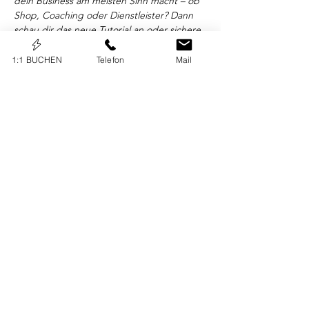
dein Business am meisten Sinn macht – ob 
Shop, Coaching oder Dienstleister? Dann 
schau dir das neue Tutorial an oder sichere 
dir meine Mini-Anleitung zum Einstieg.
1:1 BUCHEN
Telefon
Mail
Hol Dir die Wix Bookings Checkliste 
KONTAKT
Borina Websolutions UG