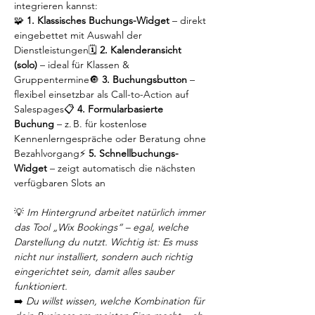
integrieren kannst:
🧩 
1. Klassisches Buchungs-Widget
 – direkt 
eingebettet mit Auswahl der 
Dienstleistungen🗓️ 
2. Kalenderansicht 
(solo)
 – ideal für Klassen & 
Gruppentermine🔘 
3. Buchungsbutton
 – 
flexibel einsetzbar als Call-to-Action auf 
Salespages📋 
4. Formularbasierte 
Buchung
 – z. B. für kostenlose 
Kennenlerngespräche oder Beratung ohne 
Bezahlvorgang⚡ 
5. Schnellbuchungs-
Widget
 – zeigt automatisch die nächsten 
verfügbaren Slots an
💡 
Im Hintergrund arbeitet natürlich immer 
das Tool „Wix Bookings“ – egal, welche 
Darstellung du nutzt. Wichtig ist: Es muss 
nicht nur installiert, sondern auch richtig 
eingerichtet sein, damit alles sauber 
funktioniert.
➡️ 
Du willst wissen, welche Kombination für 