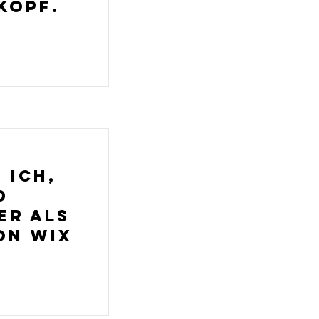
Kopf.
 ich,
d
er als
on Wix