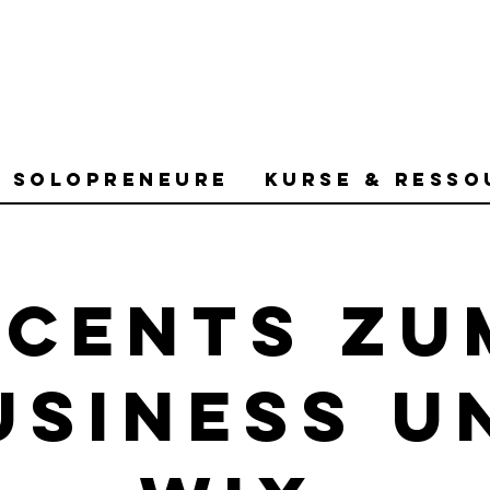
r Solopreneure
Kurse & Resso
2cents zu
usiness u