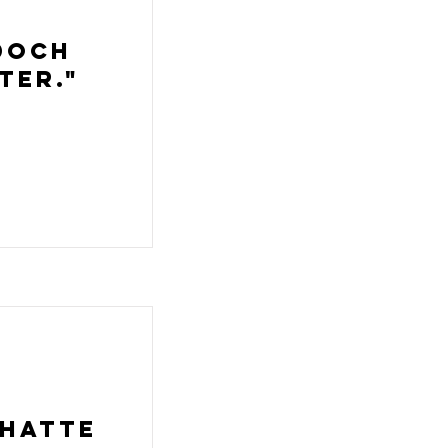
doch
ter."
 hatte