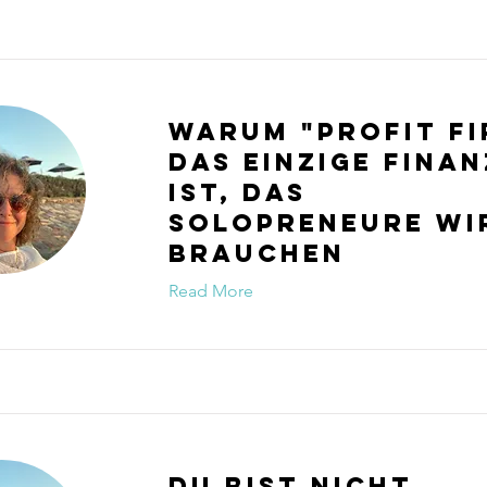
Warum "Profit Fi
das einzige Fina
ist, das
Solopreneure wi
brauchen
Read More
Du bist nicht