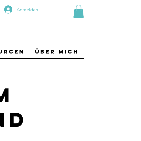
Anmelden
urcen
Über mich
m
nd