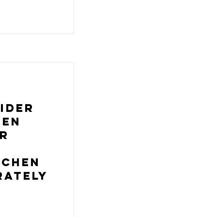
ider
nen
er
schen
rately