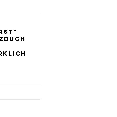
rst"
nzbuch
rklich