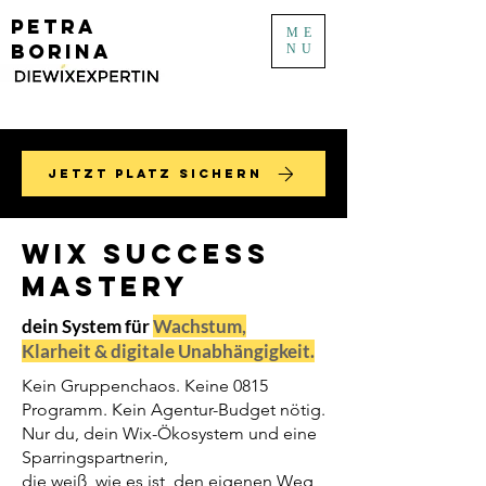
PETRA
ME
BORINA
NU
JETZT PLATZ SICHERN
WIX Success
Mastery
dein System für
Wachstum,
Klarheit & digitale Unabhängigkeit.
Kein Gruppenchaos. Keine 0815
Programm. Kein Agentur-Budget nötig.
Nur du, dein Wix-Ökosystem und eine
Sparringspartnerin,
die weiß, wie es ist, den eigenen Weg