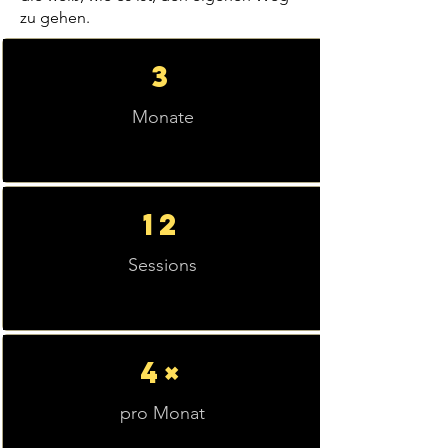
zu gehen.
3
Monate
12
Sessions
4×
pro Monat