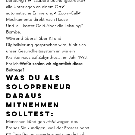
Beratung (!)✔ saubere Buchungsstrecke✔ 
alle Unterlagen an einem Ort✔ 
automatische Erinnerung✔ Zoom-Call✔ 
Medikamente direkt nach Hause
Und ja – kostet Geld.Aber die Leistung? 
Bombe.
Während überall über KI und 
Digitalisierung gesprochen wird, fühlt sich 
unser Gesundheitssystem an wie ein 
Krankenhaus auf Zakynthos… im Jahr 1993.
Ehrlich:
Wofür zahlen wir eigentlich diese 
Beiträge?
Was du als 
Solopreneur 
daraus 
mitnehmen 
solltest:
Menschen kündigen 
nicht
 wegen des 
Preises.Sie kündigen, weil der Prozess nervt.
👉 Dein Buchungssystem entscheidet, ob 