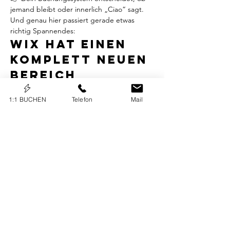
jemand bleibt oder innerlich „Ciao“ sagt.
Und genau hier passiert gerade etwas 
richtig Spannendes:
Wix hat einen 
komplett neuen 
Bereich 
eingeführt, mit 
1:1 BUCHEN
Telefon
Mail
dem du deinen 
gesamten 
Buchungsproze
ss endlich 
optimieren 
kannst.
– klarere Terminarten– bessere Abläufe– 
weniger Chaos– weniger Rückfragen– 
zufriedenere Kunden
Es ist eine der wichtigsten Stellschrauben, 