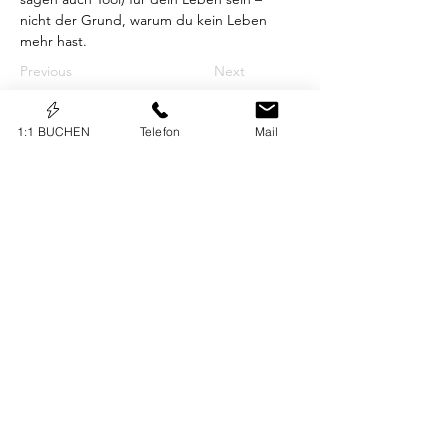
nicht der Grund, warum du kein Leben 
mehr hast.
Previous
Next
1:1 BUCHEN
Telefon
Mail
KONTAKT
Borina Websolutions UG
Diewixexpertin
inh. Petra Borina
Lindenbrunnen 8,
74538 Rosengarten