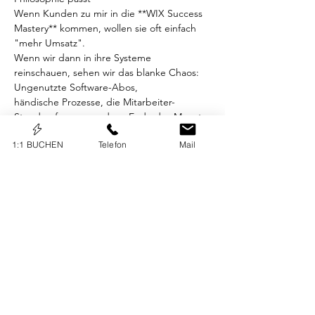
Wenn Kunden zu mir in die **WIX Success 
Mastery** kommen, wollen sie oft einfach 
"mehr Umsatz".
Wenn wir dann in ihre Systeme 
reinschauen, sehen wir das blanke Chaos: 
Ungenutzte Software-Abos,
händische Prozesse, die Mitarbeiter-
Stunden fressen, und am Ende des Monats 
bleibt trotz harter Arbeit
1:1 BUCHEN
Telefon
Mail
kaum Liquidität.
Mein Ziel ist ein hocheffizientes Business, 
das mir erlaubt, 3/4 des Jahres 
ortsunabhängig zu leben. Das
erreichst du nicht durch blindes Skalieren 
und endlose Ausgaben. Das erreichst du, 
indem du deine
Prozesse automatisierst (z.B. mit smarten 
Wix-CMS-Strukturen) und deine Finanzen 
rigoros nach
System steuerst.
Mein Fazit: Lies dieses Buch nicht nur. Setz 