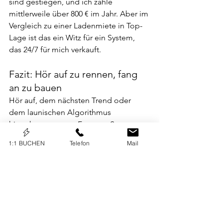
sind gestiegen, und ich zahle 
mittlerweile über 800 € im Jahr. Aber im 
Vergleich zu einer Ladenmiete in Top-
Lage ist das ein Witz für ein System, 
das 24/7 für mich verkauft.
Fazit: Hör auf zu rennen, fang 
an zu bauen
Hör auf, dem nächsten Trend oder 
dem launischen Algorithmus 
hinterherzurennen. Fang an, Systeme 
zu bauen, die auf 
Suche
 und 
1:1 BUCHEN
Telefon
Mail
Loyalität
 basieren.
Deine Webseite sollte nicht nur deine 
digitale Visitenkarte sein, die hübsch 
aussieht, während du die ganze Arbeit 
machst. Sie sollte dein härtester 
Mitarbeiter sein, der niemals schläft, 
niemals Urlaub braucht und immer 