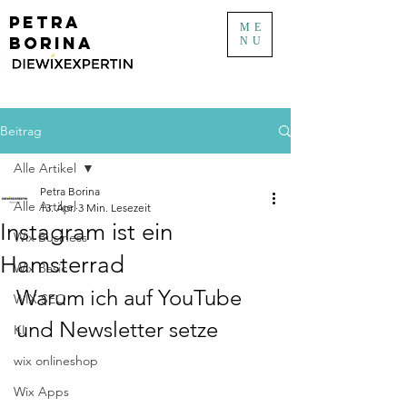
PETRA
ME
BORINA
NU
Beitrag
Alle Artikel
Petra Borina
Alle Artikel
13. Apr.
3 Min. Lesezeit
Instagram ist ein
Wix Business
Hamsterrad
Wix Basic
Warum ich auf YouTube 
WIX SEO
und Newsletter setze
KI
wix onlineshop
Wix Apps