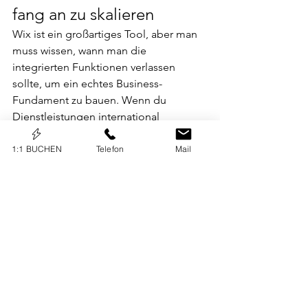
fang an zu skalieren
Wix ist ein großartiges Tool, aber man 
muss wissen, wann man die 
integrierten Funktionen verlassen 
sollte, um ein echtes Business-
Fundament zu bauen. Wenn du 
Dienstleistungen international 
verkaufst, ist das Thema Steuern und 
Währungen zu wichtig für „vielleicht 
1:1 BUCHEN
Telefon
Mail
funktioniert es ja“.
Hast du auch genug vom manuellen 
Kalendergeschubse und Steuer-Chaos 
in deiner Wix-Webseite?
Wenn du dein Setup endlich auf 
„Profi“ umstellen willst, ohne selbst 
Tage in technischen Foren zu 
verbringen, helfe ich dir gerne. In 