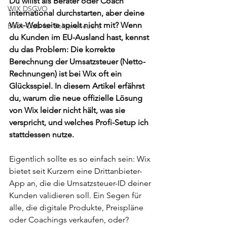
Du willst als Berater oder Coach 
WIX DSGVO
international durchstarten, aber deine 
Wix-Webseite spielt nicht mit? Wenn 
Book Club für Solopreneuere
du Kunden im EU-Ausland hast, kennst 
du das Problem: Die korrekte 
Berechnung der Umsatzsteuer (Netto-
Rechnungen) ist bei Wix oft ein 
Glücksspiel. In diesem Artikel erfährst 
du, warum die neue offizielle Lösung 
von Wix leider nicht hält, was sie 
verspricht, und welches Profi-Setup ich 
stattdessen nutze.
Eigentlich sollte es so einfach sein: Wix 
bietet seit Kurzem eine Drittanbieter-
App an, die die Umsatzsteuer-ID deiner 
Kunden validieren soll. Ein Segen für 
alle, die digitale Produkte, Preispläne 
oder Coachings verkaufen, oder?