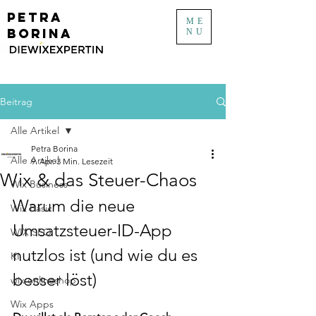
PETRA
ME
BORINA
NU
Beitrag
Alle Artikel
Petra Borina
Alle Artikel
9. Apr.
3 Min. Lesezeit
Wix & das Steuer-Chaos
Wix Business
Warum die neue 
Wix Basic
Umsatzsteuer-ID-App 
WIX SEO
nutzlos ist (und wie du es 
KI
besser löst)
wix onlineshop
Wix Apps