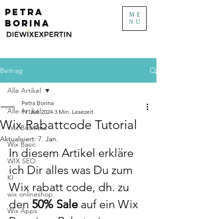
PETRA
ME
BORINA
NU
Beitrag
Alle Artikel
Petra Borina
Alle Artikel
11. Juli 2024
3 Min. Lesezeit
Wix Rabattcode Tutorial
Wix Business
Aktualisiert:
7. Jan.
Wix Basic
In diesem Artikel erkläre 
WIX SEO
ich Dir alles was Du zum 
KI
Wix rabatt code, dh. zu 
wix onlineshop
den 
50% Sale
 auf ein Wix 
Wix Apps