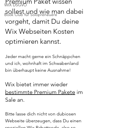
Premium Paket wissen 
WIX DSGVO
sollest und wie man dabei 
Book Club für Solopreneuere
vorgeht, damit Du deine 
Wix Webseiten Kosten 
optimieren kannst. 
Jeder macht gerne ein Schnäppchen 
und ich, wohnhaft im Schwabenland 
bin überhaupt keine Ausnahme!
Wix bietet immer wieder 
bestimmte Premium Pakete
 im 
Sale an. 
Bitte lasse dich nicht von dubiosen 
Webseite überzeugen, dass Du einen 
speziellen Wix Rabattcode, also so 