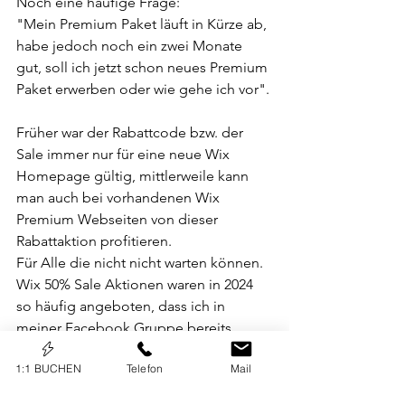
Noch eine häufige Frage:
"Mein Premium Paket läuft in Kürze ab, 
habe jedoch noch ein zwei Monate 
gut, soll ich jetzt schon neues Premium 
Paket erwerben oder wie gehe ich vor". 
Früher war der Rabattcode bzw. der 
Sale immer nur für eine neue Wix 
Homepage gültig, mittlerweile kann 
man auch bei vorhandenen Wix 
Premium Webseiten von dieser 
Rabattaktion profitieren. 
Für Alle die nicht nicht warten können. 
Wix 50% Sale Aktionen waren in 2024 
so häufig angeboten, dass ich in 
meiner Facebook Gruppe bereits 
gescherzt habe "ich stelle diesen Post 
1:1 BUCHEN
Telefon
Mail
auf Wiederholung"