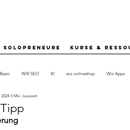
r Solopreneure
Kurse & Resso
Basic
WIX SEO
KI
wix onlineshop
Wix Apps
i 2024
3 Min. Lesezeit
Tipp
erung