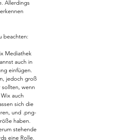
. Allerdings 
 erkennen 
du beachten:
Wix Mediathek 
nnst auch in 
ung einfügen.
in, jedoch groß 
 sollten, wenn 
 Wix auch 
assen sich die 
eren, und .png-
größe haben.
 herum stehende 
ds eine Rolle.