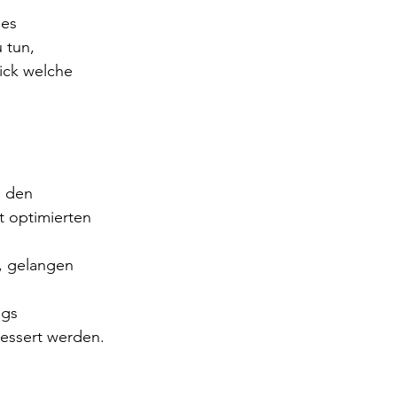
 es 
u tun,
ick welche 
n den 
 optimierten 
, gelangen 
ags 
essert werden.