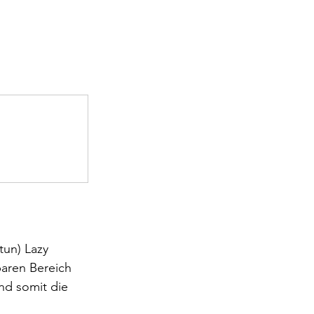
tun) Lazy 
baren Bereich 
nd somit die 