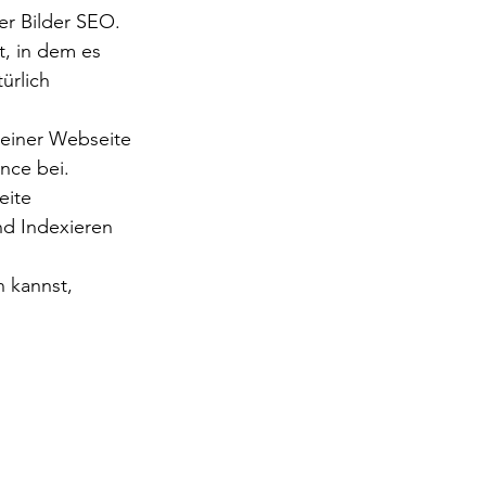
der Bilder SEO. 
, in dem es 
ürlich 
deiner Webseite 
nce bei.
eite 
d Indexieren 
n kannst, 