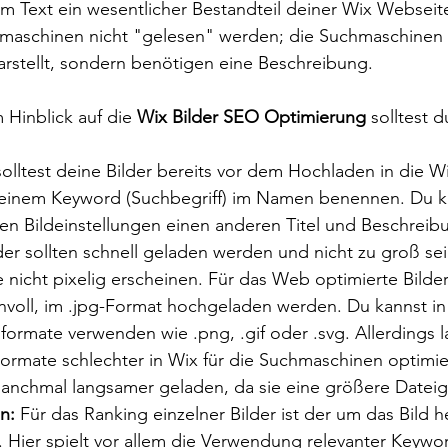
m Text ein wesentlicher Bestandteil deiner Wix Webseite
maschinen nicht "gelesen" werden; die Suchmaschinen
darstellt, sondern benötigen eine Beschreibung.
Hinblick auf die 
Wix Bilder SEO Optimierung
 solltest 
solltest deine Bilder bereits vor dem Hochladen in die 
einem Keyword (Suchbegriff) im Namen benennen. Du ka
den Bildeinstellungen einen anderen Titel und Beschreib
lder sollten schnell geladen werden und nicht zu groß se
 nicht pixelig erscheinen. Für das Web optimierte Bilder
nvoll, im .jpg-Format hochgeladen werden. Du kannst in
formate verwenden wie .png, .gif oder .svg. Allerdings l
Formate schlechter in Wix für die Suchmaschinen optimi
anchmal langsamer geladen, da sie eine größere Datei
n:
 Für das Ranking einzelner Bilder ist der um das Bild
 Hier spielt vor allem die Verwendung relevanter Keywor