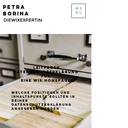
PETRA
ME
BORINA
NU
leitfaden
datenschutzerklärung
für
eine wix homepage
welche positionen und
inhaltspunkte sollten in
deiner
datenschutzerklärung
angegeben werden