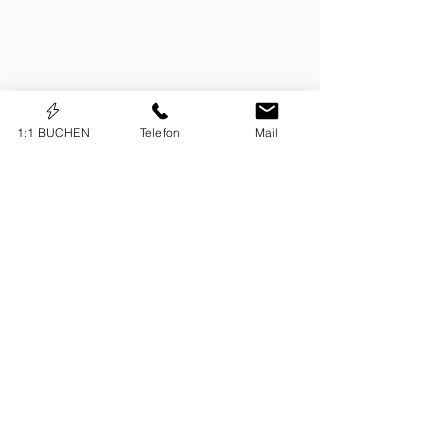
1:1 BUCHEN
Telefon
Mail
KONTAKT
Borina Websolutions UG
Diewixexpertin
inh. Petra Borina
Lindenbrunnen 8,
74538 Rosengarten