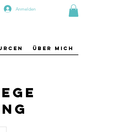
Anmelden
urcen
Über mich
lege
ung