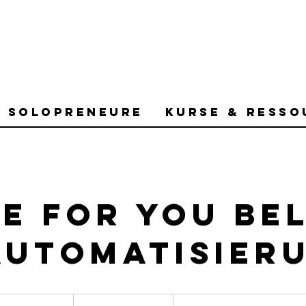
r Solopreneure
Kurse & Resso
e for You Be
Automatisier
300
Euro