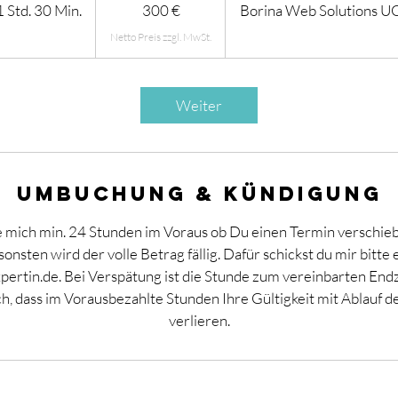
1 Std. 30 Min.
1
300 €
Borina Web Solutions U
S
t
d
3
Weiter
0
M
i
n
Umbuchung & Kündigung
.
re mich min. 24 Stunden im Voraus ob Du einen Termin verschie
onsten wird der volle Betrag fällig. Dafür schickst du mir bitte 
ertin.de. Bei Verspätung ist die Stunde zum vereinbarten End
h, dass im Vorausbezahlte Stunden Ihre Gültigkeit mit Ablauf 
verlieren.