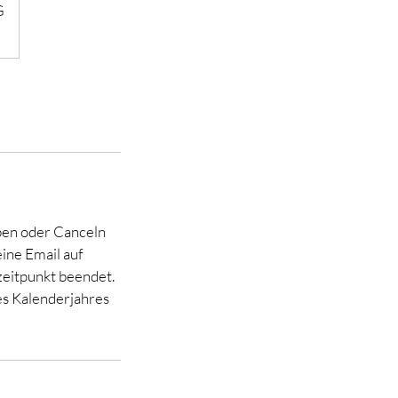
G
ben oder Canceln
eine Email auf
zeitpunkt beendet.
des Kalenderjahres