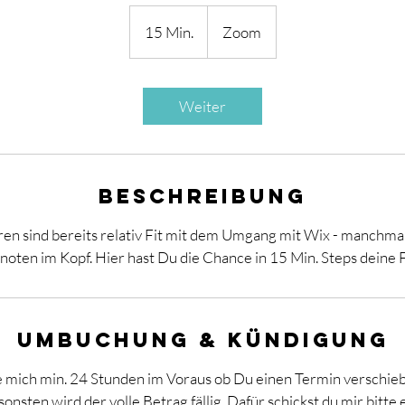
15 Min.
1
Zoom
5
M
i
Weiter
n
.
Beschreibung
n sind bereits relativ Fit mit dem Umgang mit Wix - manchma
noten im Kopf. Hier hast Du die Chance in 15 Min. Steps deine F
Umbuchung & Kündigung
re mich min. 24 Stunden im Voraus ob Du einen Termin verschie
onsten wird der volle Betrag fällig. Dafür schickst du mir bitte 