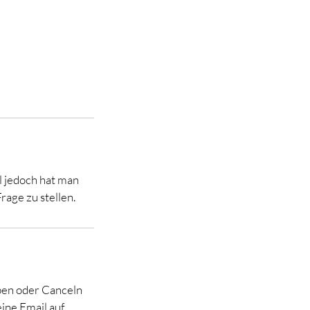
l jedoch hat man
rage zu stellen.
ben oder Canceln
eine Email auf