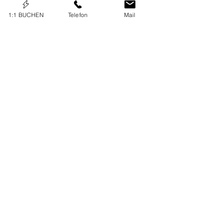
1:1 BUCHEN
Telefon
Mail
KONTAKT
Borina Websolutions UG
Diewixexpertin
inh. Petra Borina
Lindenbrunnen 8,