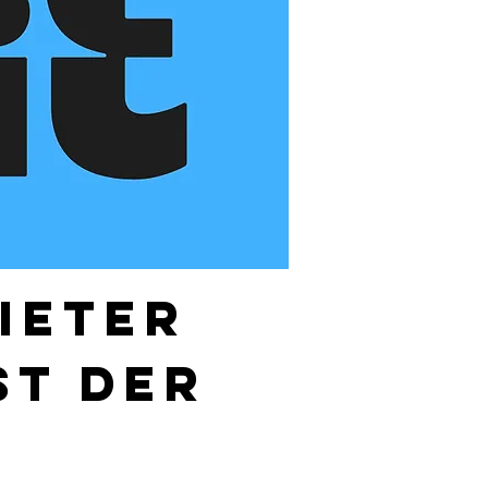
ieter 
st der 