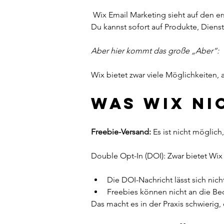
 Wix Email Marketing sieht auf den ersten Blick super aus – schön gestaltet und praktisch, weil alle Kontakte direkt auf der Webseite sind. 
Du kannst sofort auf Produkte, Diens
Aber hier kommt das große „Aber“:
Wix bietet zwar viele Möglichkeiten, 
Was Wix ni
Freebie-Versand:
 Es ist nicht möglic
Double Opt-In (DOI): Zwar bietet Wix
Die DOI-Nachricht lässt sich nich
Freebies können nicht an die B
Das macht es in der Praxis schwierig,