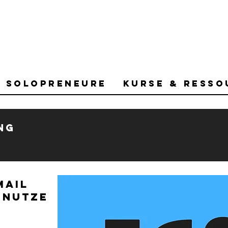
r Solopreneure
Kurse & Resso
ng
mail
 nutze