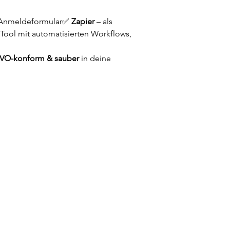
s Anmeldeformular✅ 
Zapier
 – als 
-Tool mit automatisierten Workflows, 
GVO-konform & sauber
 in deine 