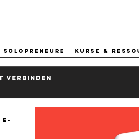
r Solopreneure
Kurse & Resso
t verbinden
 E-