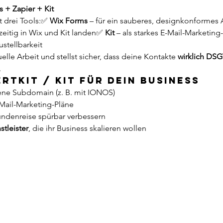
 + Zapier + Kit
 drei Tools:✅ 
Wix Forms
 – für ein sauberes, designkonforme
eitig in Wix und Kit landen✅ 
Kit
 – als starkes E-Mail-Marketing
stellbarkeit
le Arbeit und stellst sicher, dass deine Kontakte 
wirklich DS
.
rtKit / Kit für dein Business
ene Subdomain (z. B. mit IONOS)
-Mail-Marketing-Pläne
undenreise spürbar verbessern
tleister
, die ihr Business skalieren wollen