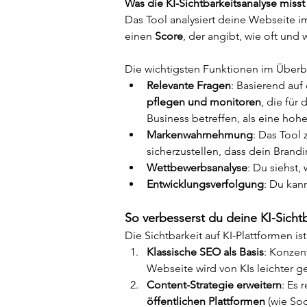
Was die KI-Sichtbarkeitsanalyse misst
Das Tool analysiert deine Webseite im 
einen 
Score
, der angibt, wie oft und
Die wichtigsten Funktionen im Überbl
Relevante Fragen
: Basierend auf
pflegen und monitoren
, die für 
Business betreffen, als eine hohe
Markenwahrnehmung
: Das Tool 
sicherzustellen, dass dein Brandin
Wettbewerbsanalyse
: Du siehst,
Entwicklungsverfolgung
: Du kan
So verbesserst du deine KI-Sichtb
Die Sichtbarkeit auf KI-Plattformen i
Klassische SEO als Basis
: Konzen
Webseite wird von KIs leichter g
Content-Strategie erweitern
: Es 
öffentlichen Plattformen
 (wie So