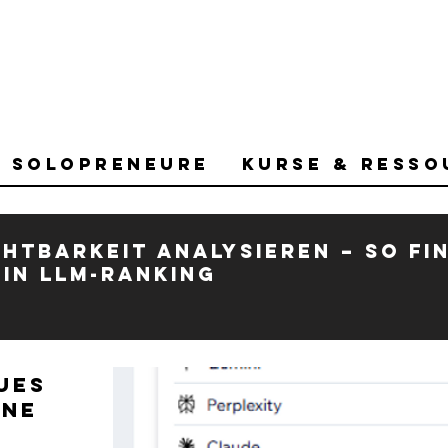
r Solopreneure
Kurse & Resso
ichtbarkeit analysieren – So fi
in LLM-Ranking
ues
ine