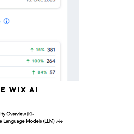
e Wix AI 
lity Overview
 (KI-
e Language Models (LLM)
 wie 