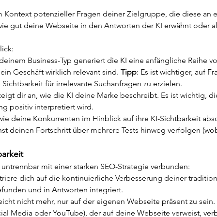
Kontext potenzieller Fragen deiner Zielgruppe, die diese an eine
 wie gut deine Webseite in den Antworten der KI erwähnt oder als
ick:
 deinem Business-Typ generiert die KI eine anfängliche Reihe vo
dein Geschäft wirklich relevant sind. 
Tipp
: Es ist wichtiger, auf F
 Sichtbarkeit für irrelevante Suchanfragen zu erzielen.
zeigt dir an, wie die KI deine Marke beschreibt. Es ist wichtig
g positiv interpretiert wird.
 wie deine Konkurrenten im Hinblick auf ihre KI-Sichtbarkeit ab
nst deinen Fortschritt über mehrere Tests hinweg verfolgen (wobe
arkeit
st untrennbar mit einer starken SEO-Strategie verbunden:
triere dich auf die kontinuierliche Verbesserung deiner traditio
efunden und in Antworten integriert.
reicht nicht mehr, nur auf der eigenen Webseite präsent zu sein.
cial Media oder YouTube), der auf deine Webseite verweist, ver