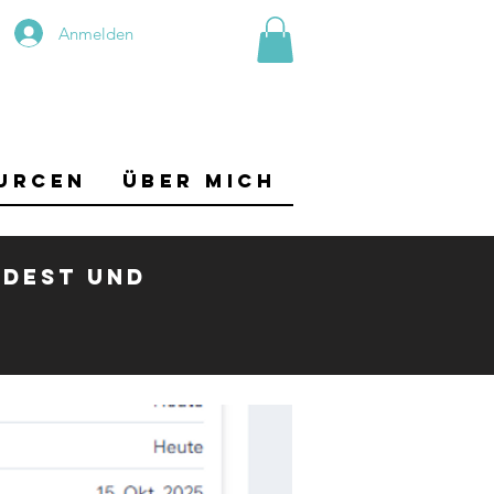
Anmelden
urcen
Über mich
ndest und