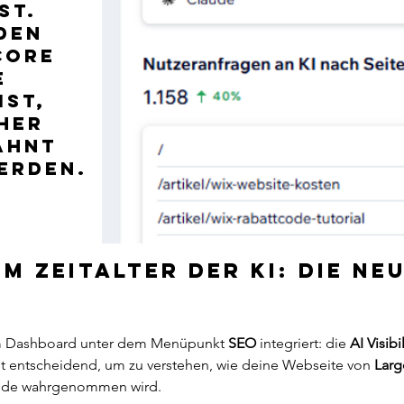
st.
den
core
e
ist,
her
ähnt
werden.
m Zeitalter der KI: Die neu
im Dashboard unter dem Menüpunkt 
SEO
 integriert: die 
AI Visibi
ist entscheidend, um zu verstehen, wie deine Webseite von 
Larg
aude wahrgenommen wird.